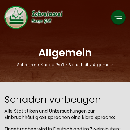
Firmenprofil
Initiative Sicherheit
Wohnmöbel
Datenschutz
Werkstatt
Allgemein
Türen
Allgemein
Unsere Mitarbeiter
Beratung und Service
Schlagläden
Schreinerei Knape GbR
>
Sicherheit
>
Allgemein
Firmengeschichte
Reparaturen
Wegbeschreibungen
Schaden vorbeugen
Alle Statistiken und Untersuchungen zur
Einbruchhäufigkeit sprechen eine klare Sprache:
Eingebrochen wird in Deutschland im Zweiminuten-