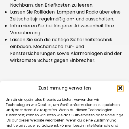
Nachbarn, den Briefkasten zu leeren.
Lassen Sie Rollläden, Lampen und Radio über eine
Zeitschaltujr regelmäßig an- und ausschalten.
Informieren Sie bei längerer Abwesenheit Ihre
Versicherung.
Lassen Sie sich die richtige Sicherheitstechnik
einbauen. Mechanische Tür- und
Fenstersicherungen sowie Alarmanlagen sind der
wirksamste Schutz gegen Einbrecher.
Zustimmung verwalten
Um dir ein optimales Erlebnis zu bieten, verwenden wir
Technologien wie Cookies, um Geräteinformationen zu speichern
und/oder darauf zuzugreifen. Wenn du diesen Technologien
Am Böttcherberg 11
zustimmst, können wir Daten wie das Surfverhalten oder eindeutige
D – 51427 Bergisch Gladbach
IDs auf dieser Website verarbeiten. Wenn du deine Zustimmung
Deutschland
nicht erteilst oder zurückziehst, können bestimmte Merkmale und